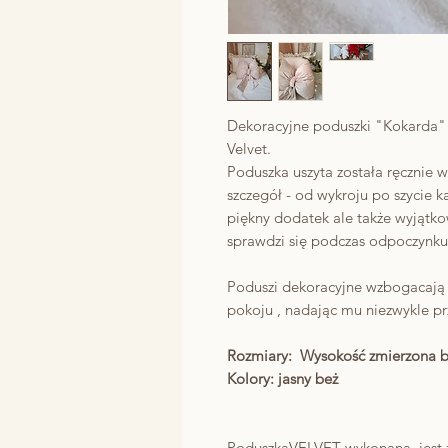
Dekoracyjne poduszki "Kokarda" 
Velvet.
Poduszka uszyta została ręcznie w
szczegół - od wykroju po szycie 
piękny dodatek ale także wyjątko
sprawdzi się podczas odpoczynku
Poduszi dekoracyjne wzbogacają 
pokoju , nadając mu niezwykle przy
Rozmiary: Wysokość zmierzona b
Kolory: jasny beż
PoduszkaVELVET wykonana jest z 