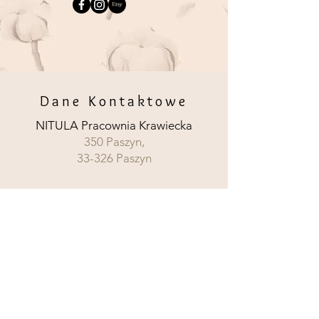
Dane Kontaktowe
NITULA Pracownia Krawiecka
350 Paszyn,
33-326 Paszyn
Sklep
ż
Regulamin Sprzeda
y
O NITULA
Polityka Prywatnosci
Kontakt
Bezpieczne Tkaniny
Social Media:
Wysylka