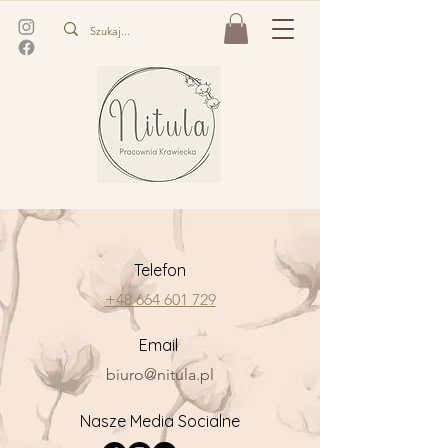
Telefon
+48 664 601 729
Email
biuro@nitula.pl
Nasze Media Socialne